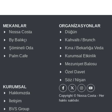
MEKANLAR
ORGANİZASYONLAR
Nossa Costa
Düğün
By Balıkçı
Kahvaltı / Brunch
Şömineli Oda
Kına / Bekarlığa Veda
Palm Cafe
Kurumsal Etkinlik
Mezuniyet Balosu
Özel Davet
Söz / Nişan
KURUMSAL
Hakkımızda
Copyright © Nossa Costa - Her
hakkı saklıdır.
İletişim
BVS Group