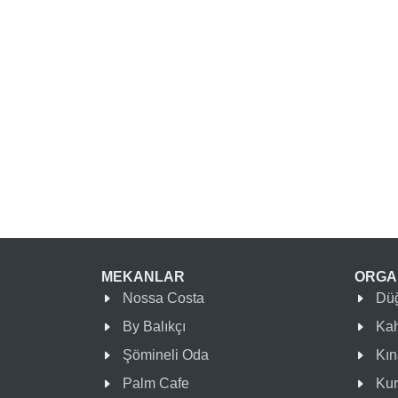
MEKANLAR
ORGA
Nossa Costa
Dü
By Balıkçı
Kah
Şömineli Oda
Kın
Palm Cafe
Kur