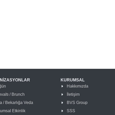
NİZASYONLAR
KURUMSAL
ğün
Hakkımızda
valtı / Brunch
İletişim
a / Bekarlığa Veda
BVS Group
umsal Etkinlik
SSS