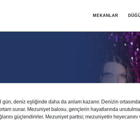
MEKANLAR
DÜĞ
el gün, deniz eşliğinde daha da anlam kazanır. Denizin ortası
r ortam sunar. Mezuniyet balosu, gençlerin hayatlarında unutulma
k bağlarını güçlendirirler. Mezuniyet partisi; mezuniyetin heyecan