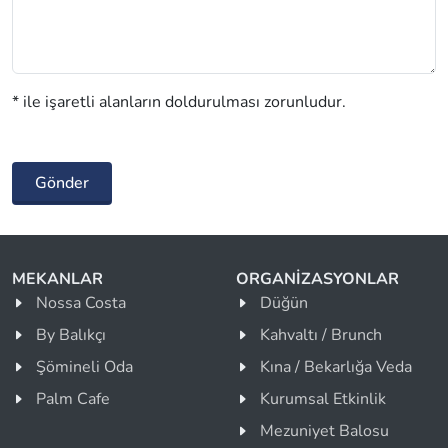
* ile işaretli alanların doldurulması zorunludur.
Gönder
MEKANLAR
ORGANİZASYONLAR
Nossa Costa
Düğün
By Balıkçı
Kahvaltı / Brunch
Şömineli Oda
Kına / Bekarlığa Veda
Palm Cafe
Kurumsal Etkinlik
Mezuniyet Balosu